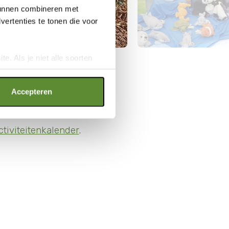
 kunnen combineren met
ertenties te tonen die voor
e. Als je niet alle soorten
ookies", wat wel gevolgen kan
an op "Cookie instellingen".
Accepteren
ctiviteitenkalender
.