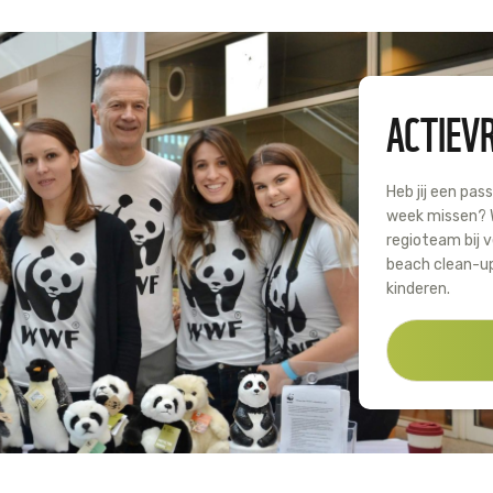
ACTIEVR
Heb jij een pas
week missen? W
regioteam bij v
beach clean-up
kinderen.