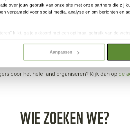
tie over jouw gebruik van onze site met onze partners die zij
ben verzameld voor social media, analyse en om berichten en adv
teren" klikt, ga je akkoord met een optimaal gebruik van de websit
dan jouw keuze in "selectie toestaan" of "alleen noodzakelijke c
elijkheid van de website. Voor meer inzage in de cookies klik d
Aanpassen
onze
Cookie Policy
.
ers door het hele land organiseren? Kijk dan op
de a
WIE ZOEKEN WE?