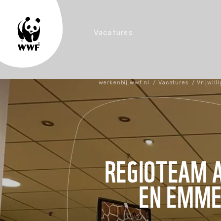
Vacatures
werkenbij.wwf.nl
/
Vacatures
/
Vrijwill
Vacatures Nederland
Wie is WWF
Arbeidsvoor
Stages
REGIOTEAM 
EN EMM