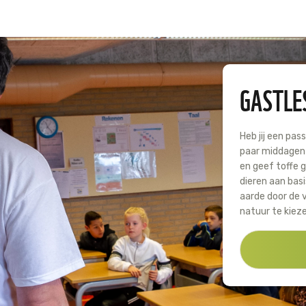
GASTLE
Heb jij een pas
paar middagen 
en geef toffe 
dieren aan basi
aarde door de 
natuur te kiez