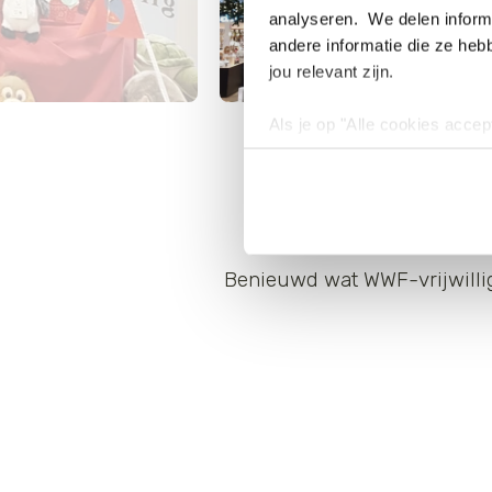
analyseren. We delen informa
andere informatie die ze heb
jou relevant zijn.
Als je op "Alle cookies accep
cookies wilt toestaan, maak 
hebben voor de gebruiksvriend
Lees voor meer informatie 
Benieuwd wat WWF-vrijwillig