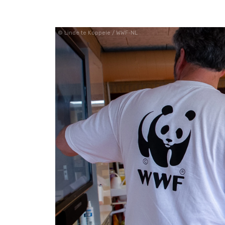
Linde te Koppele / WWF-NL